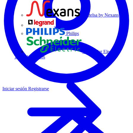
Centelsa by Nexans
Legrand
Philips
Schneider Electric
Todos los socios
Iniciar sesión
Registrarse