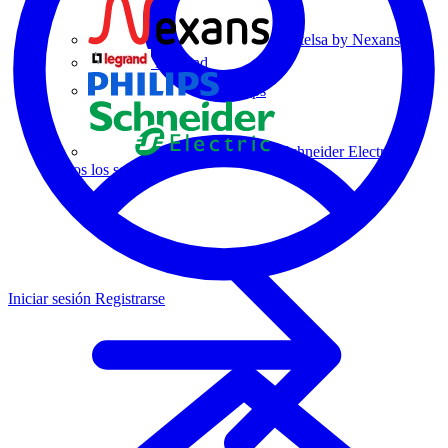
Centelsa by Nexans
Legrand
Philips
Schneider Electric
Todos los socios
Iniciar sesión
Registrarse