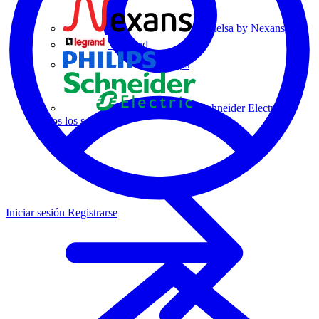
Centelsa by Nexans
Legrand
Philips
Schneider Electric
Todos los socios
Iniciar sesión
Registrarse