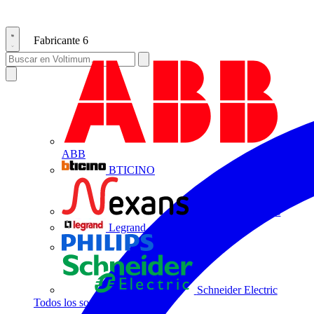
Fabricante
6
ABB
BTICINO
Centelsa by Nexans
Legrand
Philips
Schneider Electric
Todos los socios