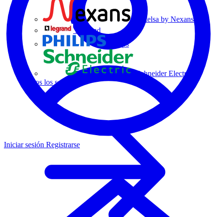
Centelsa by Nexans
Legrand
Philips
Schneider Electric
Todos los socios
Iniciar sesión
Registrarse