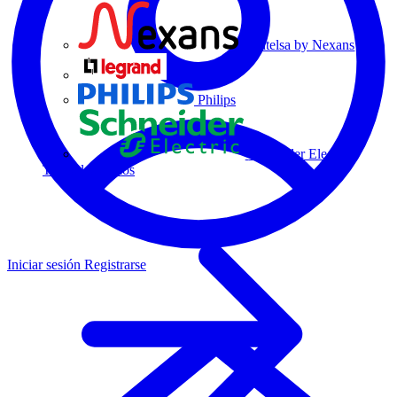
Centelsa by Nexans
Legrand
Philips
Schneider Electric
Todos los socios
Iniciar sesión
Registrarse