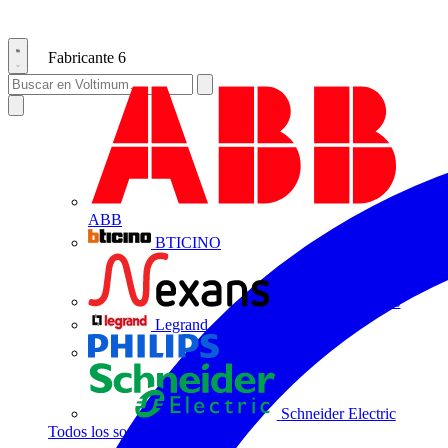
Fabricante
6
ABB
BTICINO
Centelsa by Nexans
Legrand
Philips
Schneider Electric
Todos los socios