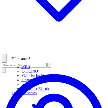
Fabricante
6
ABB
BTICINO
Centelsa by Nexans
Legrand
Philips
Schneider Electric
Todos los socios