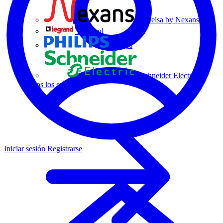
Centelsa by Nexans
Legrand
Philips
Schneider Electric
Todos los socios
Iniciar sesión
Registrarse