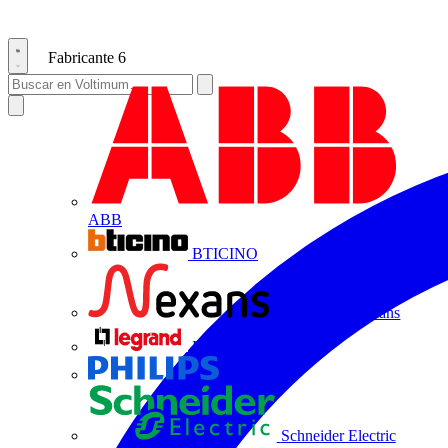
Fabricante
6
ABB
BTICINO
Centelsa by Nexans
Legrand
Philips
Schneider Electric