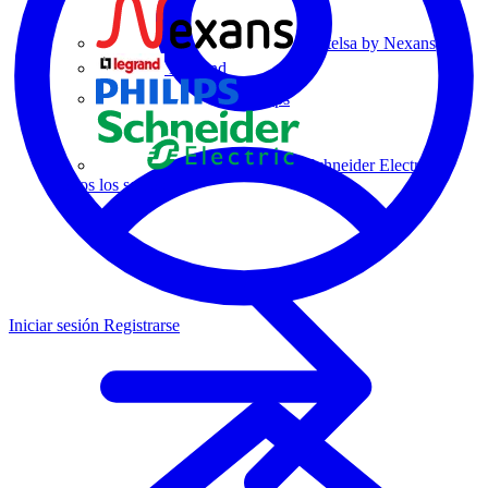
Centelsa by Nexans
Legrand
Philips
Schneider Electric
Todos los socios
Iniciar sesión
Registrarse