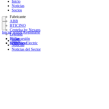
Inicio
Noticias
Socios
Fabricante
ABB
BTICINO
Centelsa by Nexans
Iniciar sesión
Registrarse
Legrand
Philips
Iniciar sesión
Inicio
Schneider Electric
Registrarse
Noticias
Noticias del Sector