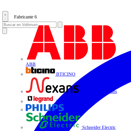
Fabricante
6
ABB
BTICINO
Centelsa by Nexans
Legrand
Philips
Schneider Electric