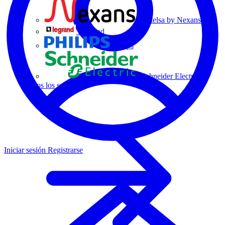
Centelsa by Nexans
Legrand
Philips
Schneider Electric
Todos los socios
Iniciar sesión
Registrarse