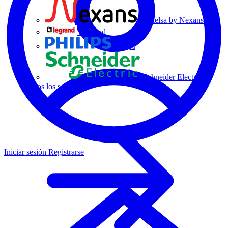
Centelsa by Nexans
Legrand
Philips
Schneider Electric
Todos los socios
Iniciar sesión
Registrarse