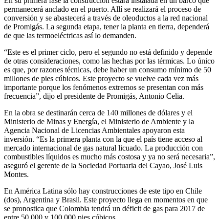
En su primera fase la construcción estará instalada en un barco que
permanecerá anclado en el puerto. Allí se realizará el proceso de
conversión y se abastecerá a través de oleoductos a la red nacional
de Promigás. La segunda etapa, tener la planta en tierra, dependerá
de que las termoeléctricas así lo demanden.
“Este es el primer ciclo, pero el segundo no está definido y depende
de otras consideraciones, como las hechas por las térmicas. Lo único
es que, por razones técnicas, debe haber un consumo mínimo de 50
millones de pies cúbicos. Este proyecto se vuelve cada vez más
importante porque los fenómenos extremos se presentan con más
frecuencia”, dijo el presidente de Promigás, Antonio Celia.
En la obra se destinarán cerca de 140 millones de dólares y el
Ministerio de Minas y Energía, el Ministerio de Ambiente y la
Agencia Nacional de Licencias Ambientales apoyaron esta
inversión. “Es la primera planta con la que el país tiene acceso al
mercado internacional de gas natural licuado. La producción con
combustibles líquidos es mucho más costosa y ya no será necesaria”,
aseguró el gerente de la Sociedad Portuaria del Cayao, José Luis
Montes.
En América Latina sólo hay construcciones de este tipo en Chile
(dos), Argentina y Brasil. Este proyecto llega en momentos en que
se pronostica que Colombia tendrá un déficit de gas para 2017 de
entre 50.000 y 100.000 pies cúbicos.