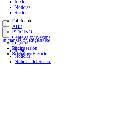
Inicio
Noticias
Socios
Fabricante
ABB
BTICINO
Centelsa by Nexans
Iniciar sesión
Registrarse
Legrand
Philips
Iniciar sesión
Inicio
Schneider Electric
Registrarse
Noticias
Noticias del Sector