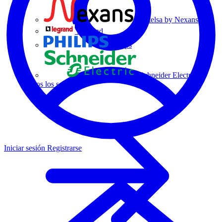
Centelsa by Nexans
Legrand
Philips
Schneider Electric
Todos los socios
Iniciar sesión
Registrarse