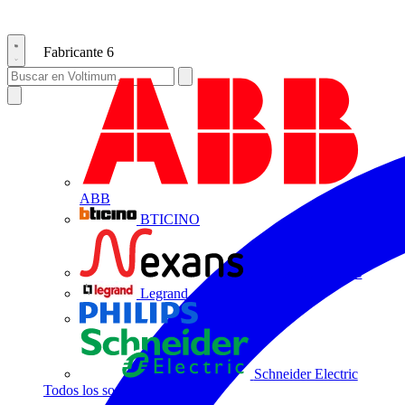
Fabricante
6
ABB
BTICINO
Centelsa by Nexans
Legrand
Philips
Schneider Electric
Todos los socios