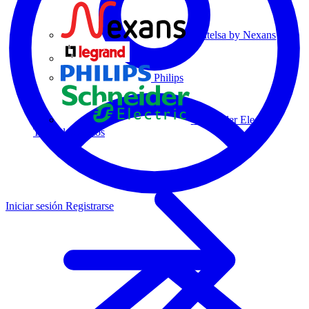
Centelsa by Nexans
Legrand
Philips
Schneider Electric
Todos los socios
Iniciar sesión
Registrarse