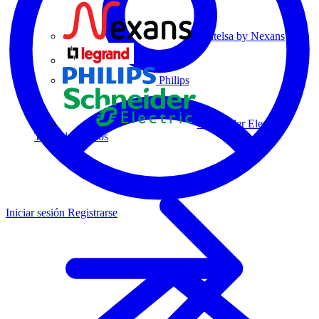
Centelsa by Nexans
Legrand
Philips
Schneider Electric
Todos los socios
Iniciar sesión
Registrarse