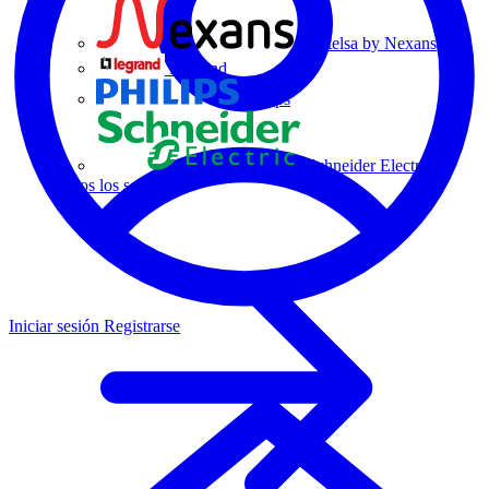
Centelsa by Nexans
Legrand
Philips
Schneider Electric
Todos los socios
Iniciar sesión
Registrarse