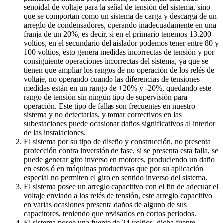
senoidal de voltaje para la señal de tensión del sistema, sino
que se comportan como un sistema de carga y descarga de un
arreglo de condensadores, operando inadecuadamente en una
franja de un 20%, es decir, si en el primario tenemos 13.200
voltios, en el secundario del aislador podemos tener entre 80 y
100 voltios, esto genera medidas incorrectas de tensión y por
consiguiente operaciones incorrectas del sistema, ya que se
tienen que ampliar los rangos de no operación de los relés de
voltaje, no operando cuando las diferencias de tensiones
medidas están en un rango de +20% y -20%, quedando este
rango de tensión sin ningún tipo de supervisión para
operación. Este tipo de fallas son frecuentes en nuestro
sistema y no detectarlas, y tomar correctivos en las
subestaciones puede ocasionar daños significativos al interior
de las instalaciones.
El sistema por su tipo de diseño y construcción, no presenta
protección contra inversión de fase, si se presenta esta falla, se
puede generar giro inverso en motores, produciendo un daño
en estos ó en máquinas productivas que por su aplicación
especial no permiten el giro en sentido inverso del sistema.
El sistema posee un arreglo capacitivo con el fin de adecuar el
voltaje enviado a los relés de tensión, este arreglo capacitivo
en varias ocasiones presenta daños de alguno de sus
capacitores, teniendo que revisarlos en cortos periodos.
El sistema posee una fuente de 24 voltios, dicha fuente