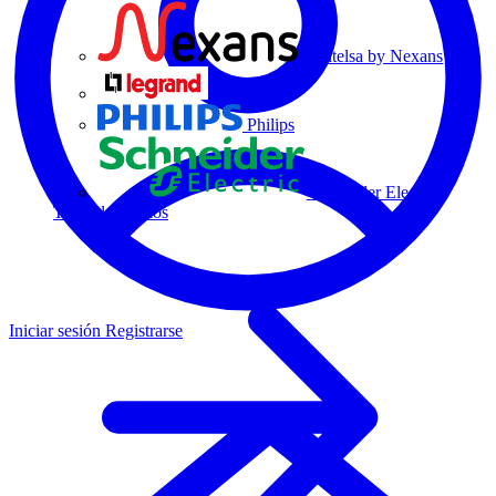
Centelsa by Nexans
Legrand
Philips
Schneider Electric
Todos los socios
Iniciar sesión
Registrarse