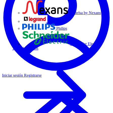
Centelsa by Nexans
Legrand
Philips
Schneider Electric
Todos los socios
Iniciar sesión
Registrarse