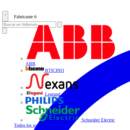
Fabricante
6
ABB
BTICINO
Centelsa by Nexans
Legrand
Philips
Schneider Electric
Todos los socios