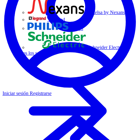
Centelsa by Nexans
Legrand
Philips
Schneider Electric
Todos los socios
Iniciar sesión
Registrarse