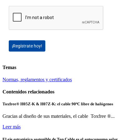
¡Regístrate hoy!
Temas
Normas, reglamentos y certificados
Contenidos relacionados
Toxfree® H05Z-K & H07Z-K: el cable 90ºC libre de halógenos
Gracias al diseño de sus materiales, el cable Toxfree ®...
Leer más
El eje estratégico sostenible de Top Cable es el autoconsumo solar