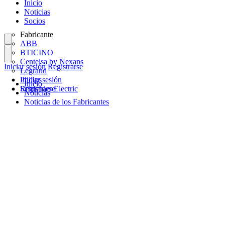
Inicio
Noticias
Socios
Fabricante
ABB
BTICINO
Centelsa by Nexans
Iniciar sesión
Registrarse
Legrand
Philips
Iniciar sesión
Inicio
Schneider Electric
Registrarse
Noticias
Noticias de los Fabricantes