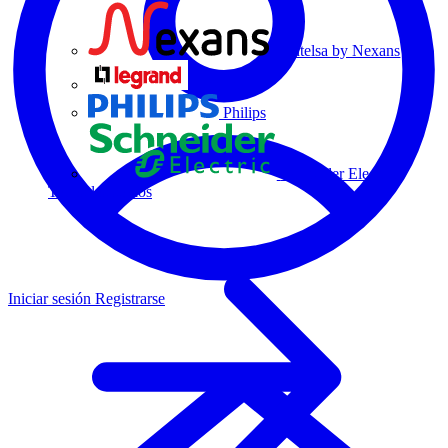
Centelsa by Nexans
Legrand
Philips
Schneider Electric
Todos los socios
Iniciar sesión
Registrarse