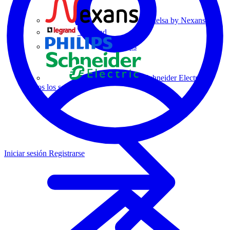
Centelsa by Nexans
Legrand
Philips
Schneider Electric
Todos los socios
Iniciar sesión
Registrarse