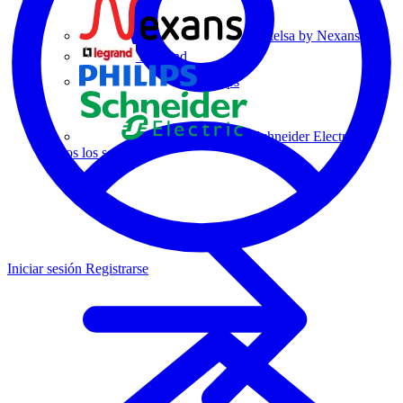
Centelsa by Nexans
Legrand
Philips
Schneider Electric
Todos los socios
Iniciar sesión
Registrarse