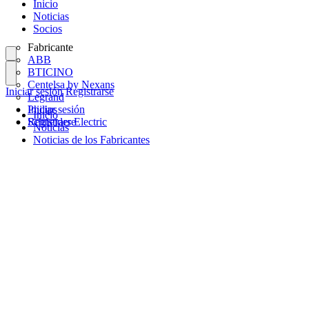
Inicio
Noticias
Socios
Fabricante
ABB
BTICINO
Centelsa by Nexans
Iniciar sesión
Registrarse
Legrand
Philips
Iniciar sesión
Inicio
Schneider Electric
Registrarse
Noticias
Noticias de los Fabricantes