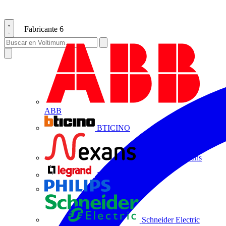
Fabricante
6
ABB
BTICINO
Centelsa by Nexans
Legrand
Philips
Schneider Electric