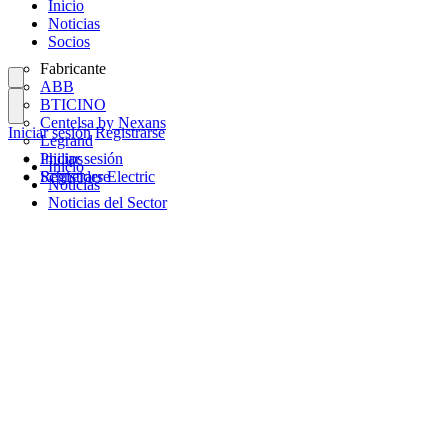
Inicio
Noticias
Socios
Fabricante
ABB
BTICINO
Centelsa by Nexans
Iniciar sesión
Registrarse
Legrand
Philips
Iniciar sesión
Inicio
Schneider Electric
Registrarse
Noticias
Noticias del Sector