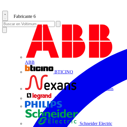
Fabricante
6
ABB
BTICINO
Centelsa by Nexans
Legrand
Philips
Schneider Electric