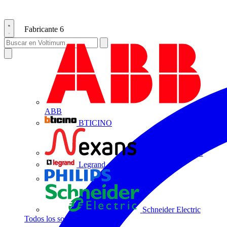
Fabricante
6
ABB
BTICINO
Centelsa by Nexans
Legrand
Philips
Schneider Electric
Todos los socios