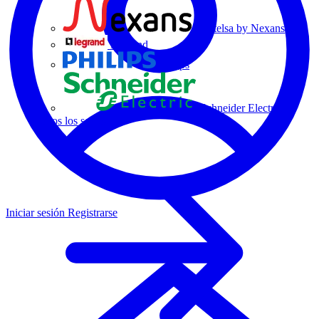
Centelsa by Nexans
Legrand
Philips
Schneider Electric
Todos los socios
Iniciar sesión
Registrarse