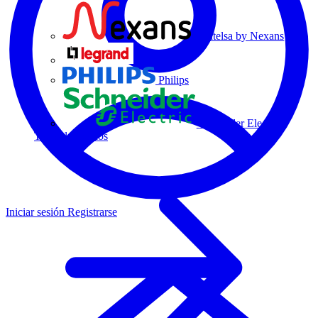
Centelsa by Nexans
Legrand
Philips
Schneider Electric
Todos los socios
Iniciar sesión
Registrarse