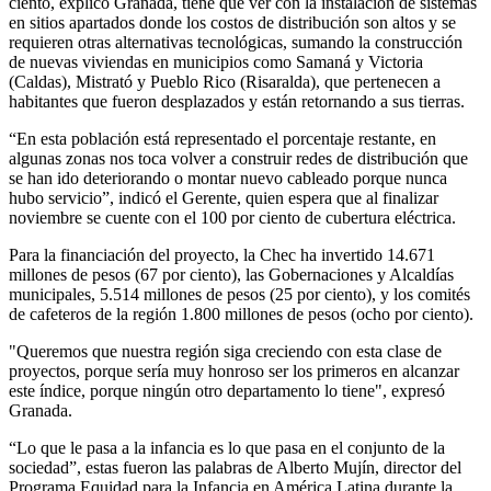
ciento, explicó Granada, tiene que ver con la instalación de sistemas
en sitios apartados donde los costos de distribución son altos y se
requieren otras alternativas tecnológicas, sumando la construcción
de nuevas viviendas en municipios como Samaná y Victoria
(Caldas), Mistrató y Pueblo Rico (Risaralda), que pertenecen a
habitantes que fueron desplazados y están retornando a sus tierras.
“En esta población está representado el porcentaje restante, en
algunas zonas nos toca volver a construir redes de distribución que
se han ido deteriorando o montar nuevo cableado porque nunca
hubo servicio”, indicó el Gerente, quien espera que al finalizar
noviembre se cuente con el 100 por ciento de cubertura eléctrica.
Para la financiación del proyecto, la Chec ha invertido 14.671
millones de pesos (67 por ciento), las Gobernaciones y Alcaldías
municipales, 5.514 millones de pesos (25 por ciento), y los comités
de cafeteros de la región 1.800 millones de pesos (ocho por ciento).
"Queremos que nuestra región siga creciendo con esta clase de
proyectos, porque sería muy honroso ser los primeros en alcanzar
este índice, porque ningún otro departamento lo tiene", expresó
Granada.
“Lo que le pasa a la infancia es lo que pasa en el conjunto de la
sociedad”, estas fueron las palabras de Alberto Mujín, director del
Programa Equidad para la Infancia en América Latina durante la