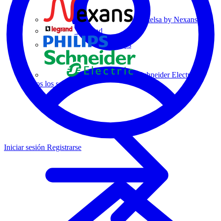
Centelsa by Nexans
Legrand
Philips
Schneider Electric
Todos los socios
Iniciar sesión
Registrarse