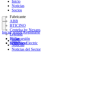
Inicio
Noticias
Socios
Fabricante
ABB
BTICINO
Centelsa by Nexans
Iniciar sesión
Registrarse
Legrand
Philips
Iniciar sesión
Inicio
Schneider Electric
Registrarse
Noticias
Noticias del Sector