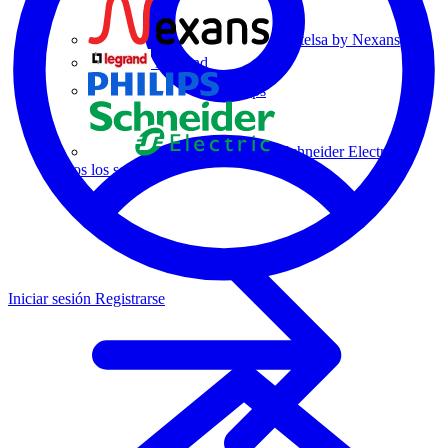
Centelsa by Nexans
Legrand
Philips
Schneider Electric
Todos los socios
Iniciar sesión
Registrarse