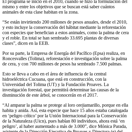
El programa se inició en el 2010, cuando se hizo la formulación del
mismo y entre los objetivos que se buscan está saber cuántos
animales de esta clase habitan en la zona.
“Se están invirtiendo 200 millones de pesos anuales, desde el 2010,
y esto incluye la conservación del hábitat mediante la reforestación
con especies que benefician a estos animales, como la palma de cera
y el roble. En total se han sembrado 33.695 plantas de diversas
clases”, dicen en la EEB.
Por su parte, la Empresa de Energía del Pacífico (Epsa) realiza, en
Roncesvalles (Tolima), reforestación e investigación sobre la palma
de cera, y con 700 millones de pesos ha sembrado 7.500 palmas.
Esto se lleva a cabo en el área de influencia de la central
hidroeléctrica Cucuana, que está en construcción, con la
Universidad del Tolima (UT) y la Fundación Proaves. La
investigación forestal, que permitirá determinar las causas de la
disminución de este árbol, se conocerán en el 2017.
“Al amparar la palma se protege al loro orejiamarillo, porque en ella
habita y anida. Así, esta especie que hace 15 años estaba catalogada
en ‘peligro crítico’ por la Unión Internacional para la Conservación
de la Naturaleza (Uicn), pues habían 80 individuos, ahora está ‘en
peligro’, al haber aumentado a más de 3.000”, dice Mónica Parada,
asistente de la Dirección Ejecutiva de Proaves y Directora (e) del