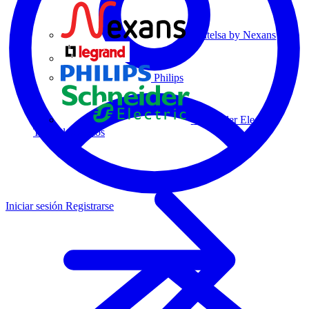
Centelsa by Nexans
Legrand
Philips
Schneider Electric
Todos los socios
Iniciar sesión
Registrarse