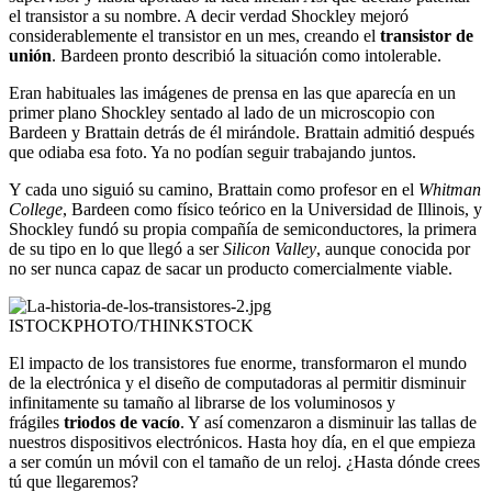
el transistor a su nombre. A decir verdad Shockley mejoró
considerablemente el transistor en un mes, creando el
transistor de
unión
. Bardeen pronto describió la situación como intolerable.
Eran habituales las imágenes de prensa en las que aparecía en un
primer plano Shockley sentado al lado de un microscopio con
Bardeen y Brattain detrás de él mirándole. Brattain admitió después
que odiaba esa foto. Ya no podían seguir trabajando juntos.
Y cada uno siguió su camino, Brattain como profesor en el
Whitman
College
, Bardeen como físico teórico en la Universidad de Illinois, y
Shockley fundó su propia compañía de semiconductores, la primera
de su tipo en lo que llegó a ser
Silicon Valley
, aunque conocida por
no ser nunca capaz de sacar un producto comercialmente viable.
ISTOCKPHOTO/THINKSTOCK
El impacto de los transistores fue enorme, transformaron el mundo
de la electrónica y el diseño de computadoras al permitir disminuir
infinitamente su tamaño al librarse de los voluminosos y
frágiles
triodos de vacío
. Y así comenzaron a disminuir las tallas de
nuestros dispositivos electrónicos. Hasta hoy día, en el que empieza
a ser común un móvil con el tamaño de un reloj. ¿Hasta dónde crees
tú que llegaremos?