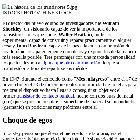
ISTOCKPHOTO/THINKSTOCK
El director del nuevo equipo de investigadores fue
William
Shockley
, un visionario capaz de ver la importancia de los
transistores antes que nadie,
Walter Brattain
, un físico
experimental capaz de construir y reparar prácticamente cualquier
cosa y
John Bardeen
, capaz de ir más allá en la comprensión de
los fenómenos aparentemente complejos y exponerlos de la manera
más sencilla posible. Tres personajes con una marcada personalidad,
lo que les llevaría a
alguna que otra confrontación
, lo que se
manifestó a la hora de repartirse los méritos.
En 1947, durante el conocido como "
Mes milagroso
" entre el 17 de
noviembre y el 23 de diciembre realizaron infinidad de pruebas para
mejorar el dispositivo hasta llegar a conseguir su objetivo: el
primer
transistor de contacto puntual
, hecho con dos púas de metal
(oro) que se presionan sobre la superficie de material semiconductor
(germanio) en posiciones muy próximas entre sí.
Choque de egos
Shockley pensaba que él era el merecedor de la gloria, era el
supervisor y había aportado la idea inicial. Así que decidió patentar