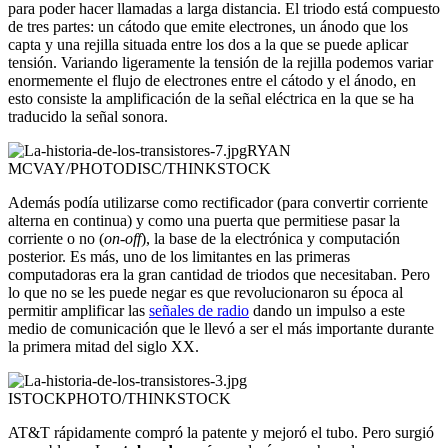
para poder hacer llamadas a larga distancia. El triodo está compuesto
de tres partes: un cátodo que emite electrones, un ánodo que los
capta y una rejilla situada entre los dos a la que se puede aplicar
tensión. Variando ligeramente la tensión de la rejilla podemos variar
enormemente el flujo de electrones entre el cátodo y el ánodo, en
esto consiste la amplificación de la señal eléctrica en la que se ha
traducido la señal sonora.
RYAN
MCVAY/PHOTODISC/THINKSTOCK
Además podía utilizarse como rectificador (para convertir corriente
alterna en continua) y como una puerta que permitiese pasar la
corriente o no (
on-off
), la base de la electrónica y computación
posterior. Es más, uno de los limitantes en las primeras
computadoras era la gran cantidad de triodos que necesitaban. Pero
lo que no se les puede negar es que revolucionaron su época al
permitir amplificar las
señales de radio
dando un impulso a este
medio de comunicación que le llevó a ser el más importante durante
la primera mitad del siglo XX.
ISTOCKPHOTO/THINKSTOCK
AT&T rápidamente compró la patente y mejoró el tubo. Pero surgió