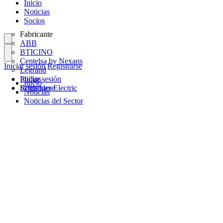
Inicio
Noticias
Socios
Fabricante
ABB
BTICINO
Centelsa by Nexans
Iniciar sesión
Registrarse
Legrand
Philips
Iniciar sesión
Inicio
Schneider Electric
Registrarse
Noticias
Noticias del Sector