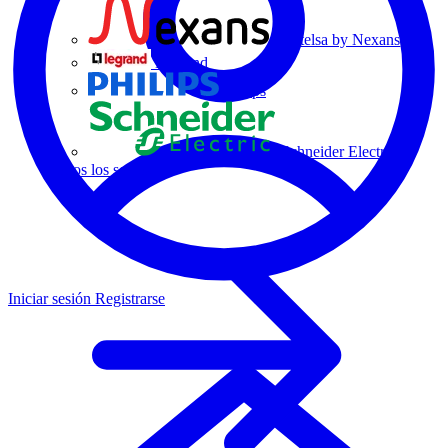
Centelsa by Nexans
Legrand
Philips
Schneider Electric
Todos los socios
Iniciar sesión
Registrarse