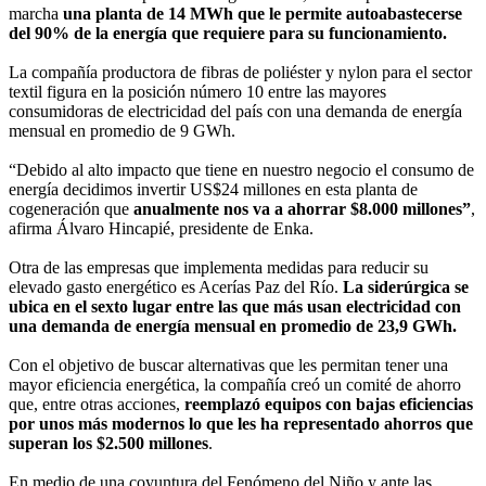
marcha
una planta de 14 MWh que le permite autoabastecerse
del 90% de la energía que requiere para su funcionamiento.
La compañía productora de fibras de poliéster y nylon para el sector
textil figura en la posición número 10 entre las mayores
consumidoras de electricidad del país con una demanda de energía
mensual en promedio de 9 GWh.
“Debido al alto impacto que tiene en nuestro negocio el consumo de
energía decidimos invertir US$24 millones en esta planta de
cogeneración que
anualmente nos va a ahorrar $8.000 millones”
,
afirma Álvaro Hincapié, presidente de Enka.
Otra de las empresas que implementa medidas para reducir su
elevado gasto energético es Acerías Paz del Río.
La siderúrgica se
ubica en el sexto lugar entre las que más usan electricidad con
una demanda de energía mensual en promedio de 23,9 GWh.
Con el objetivo de buscar alternativas que les permitan tener una
mayor eficiencia energética, la compañía creó un comité de ahorro
que, entre otras acciones,
reemplazó equipos con bajas eficiencias
por unos más modernos lo que les ha representado ahorros que
superan los $2.500 millones
.
En medio de una coyuntura del Fenómeno del Niño y ante las