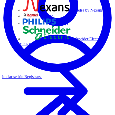
Centelsa by Nexans
Legrand
Philips
Schneider Electric
Todos los socios
Iniciar sesión
Registrarse