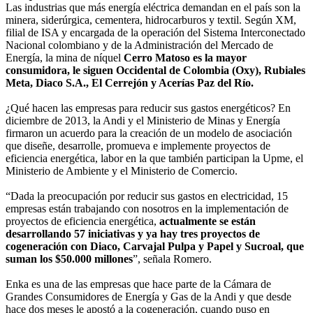
Las industrias que más energía eléctrica demandan en el país son la
minera, siderúrgica, cementera, hidrocarburos y textil. Según XM,
filial de ISA y encargada de la operación del Sistema Interconectado
Nacional colombiano y de la Administración del Mercado de
Energía, la mina de níquel
Cerro Matoso es la mayor
consumidora, le siguen Occidental de Colombia (Oxy), Rubiales
Meta, Diaco S.A., El Cerrejón y Acerías Paz del Río.
¿Qué hacen las empresas para reducir sus gastos energéticos? En
diciembre de 2013, la Andi y el Ministerio de Minas y Energía
firmaron un acuerdo para la creación de un modelo de asociación
que diseñe, desarrolle, promueva e implemente proyectos de
eficiencia energética, labor en la que también participan la Upme, el
Ministerio de Ambiente y el Ministerio de Comercio.
“Dada la preocupación por reducir sus gastos en electricidad, 15
empresas están trabajando con nosotros en la implementación de
proyectos de eficiencia energética,
actualmente se están
desarrollando 57 iniciativas y ya hay tres proyectos de
cogeneración con Diaco, Carvajal Pulpa y Papel y Sucroal, que
suman los $50.000 millones
”, señala Romero.
Enka es una de las empresas que hace parte de la Cámara de
Grandes Consumidores de Energía y Gas de la Andi y que desde
hace dos meses le apostó a la cogeneración, cuando puso en