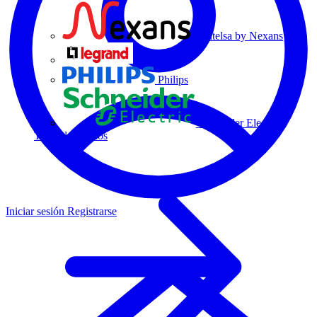
Centelsa by Nexans
Legrand
Philips
Schneider Electric
Todos los socios
Iniciar sesión
Registrarse