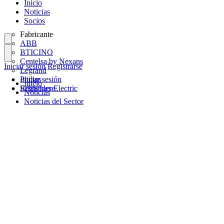
Inicio
Noticias
Socios
Fabricante
ABB
BTICINO
Centelsa by Nexans
Iniciar sesión
Registrarse
Legrand
Philips
Iniciar sesión
Inicio
Schneider Electric
Registrarse
Noticias
Noticias del Sector