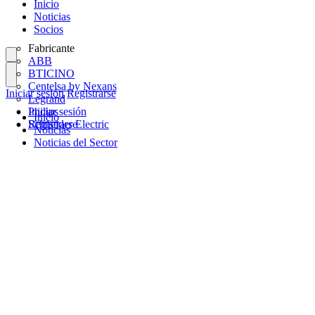
Inicio
Noticias
Socios
Fabricante
ABB
BTICINO
Centelsa by Nexans
Iniciar sesión
Registrarse
Legrand
Philips
Iniciar sesión
Inicio
Schneider Electric
Registrarse
Noticias
Noticias del Sector