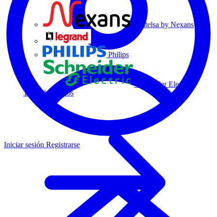
Centelsa by Nexans
Legrand
Philips
Schneider Electric
Todos los socios
Iniciar sesión
Registrarse